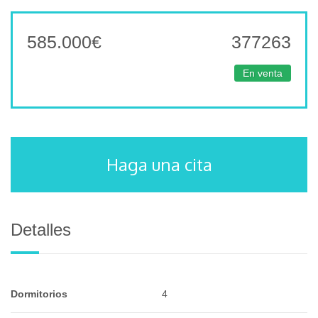
585.000
€
377263
En venta
Haga una cita
Detalles
Dormitorios
4