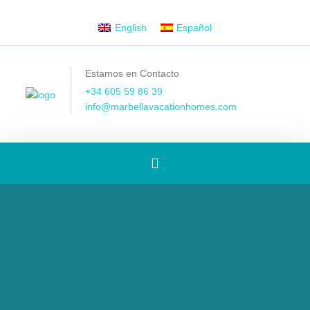
English
Español
Estamos en Contacto
+34 605 59 86 39
info@marbellavacationhomes.com
[Spanish]
Toggle
navigation