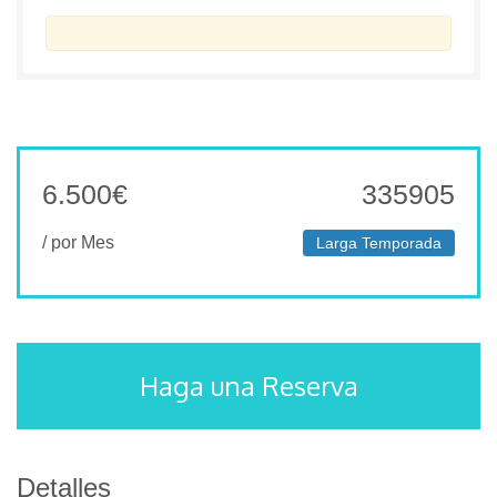
6.500
€
335905
/ por Mes
Larga Temporada
Haga una Reserva
Detalles