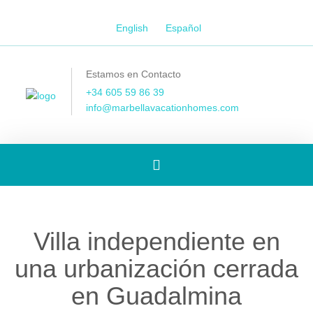
English
Español
Estamos en Contacto
+34 605 59 86 39
info@marbellavacationhomes.com
[Spanish]
Toggle
Villa independiente en
navigation
una urbanización cerrada
en Guadalmina