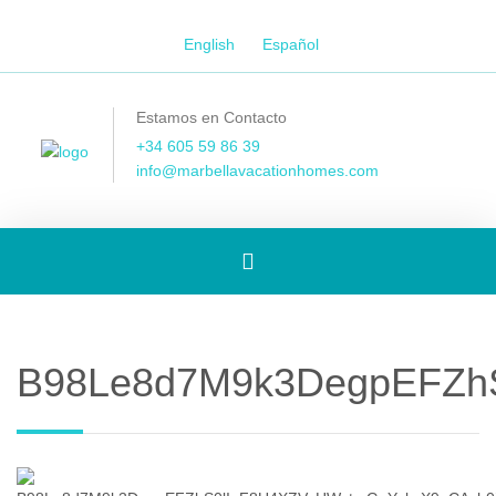
English
Español
Estamos en Contacto
+34 605 59 86 39
info@marbellavacationhomes.com
[Spanish]
Toggle
B98Le8d7M9k3DegpEFZh
navigation