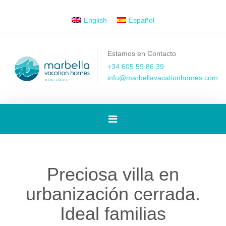
English
Español
Estamos en Contacto
+34 605 59 86 39
info@marbellavacationhomes.com
[Spanish]
Toggle
Preciosa villa en
navigation
urbanización cerrada.
Ideal familias