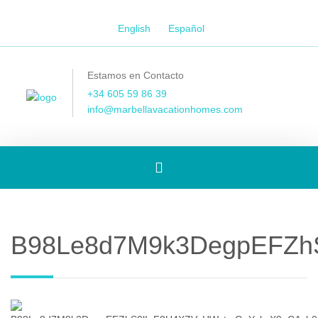
English
Español
Estamos en Contacto
+34 605 59 86 39
info@marbellavacationhomes.com
[Spanish]
Toggle
B98Le8d7M9k3DegpEFZhS
navigation