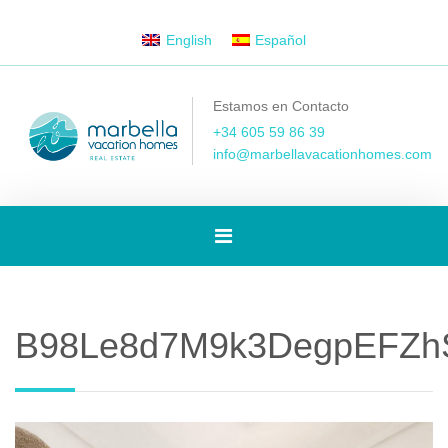
English
Español
Estamos en Contacto
+34 605 59 86 39
info@marbellavacationhomes.com
[Spanish]
Toggle
B98Le8d7M9k3DegpEFZh
navigation