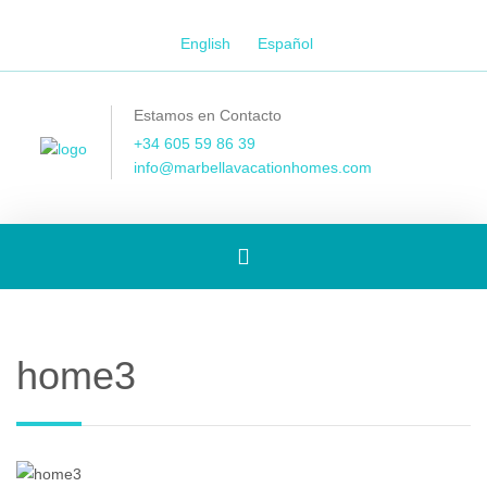
English
Español
Estamos en Contacto
+34 605 59 86 39
info@marbellavacationhomes.com
[Spanish]
Toggle
home3
navigation