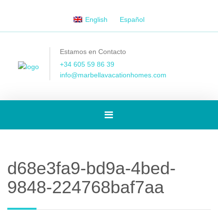
English
Español
Estamos en Contacto
+34 605 59 86 39
info@marbellavacationhomes.com
[Spanish]
Toggle
d68e3fa9-bd9a-4bed-
navigation
9848-224768baf7aa