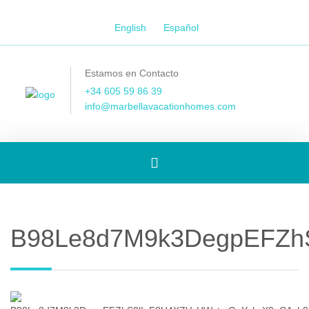
English
Español
Estamos en Contacto
+34 605 59 86 39
info@marbellavacationhomes.com
[Spanish]
Toggle
B98Le8d7M9k3DegpEFZh
navigation