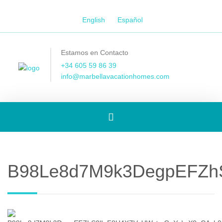
English
Español
Estamos en Contacto
+34 605 59 86 39
info@marbellavacationhomes.com
[Spanish]
Toggle
B98Le8d7M9k3DegpEFZhS
navigation