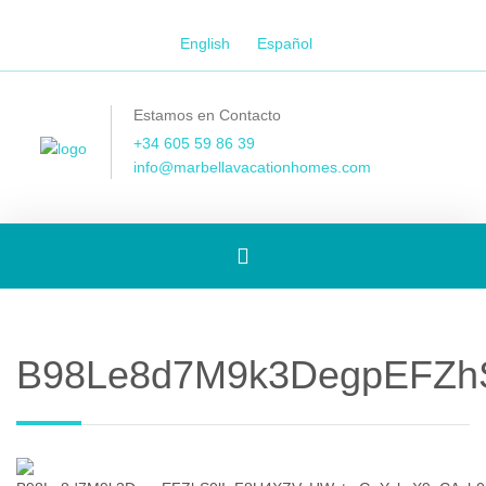
English
Español
Estamos en Contacto
+34 605 59 86 39
info@marbellavacationhomes.com
[Spanish]
Toggle
B98Le8d7M9k3DegpEFZh
navigation