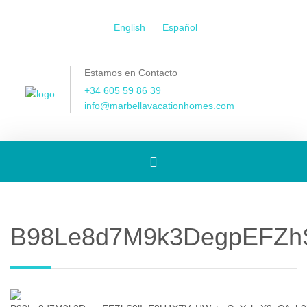
English
Español
Estamos en Contacto
+34 605 59 86 39
info@marbellavacationhomes.com
[Spanish]
Toggle
B98Le8d7M9k3DegpEFZhS
navigation