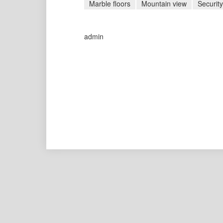
Marble floors
Mountain view
Securit
admin