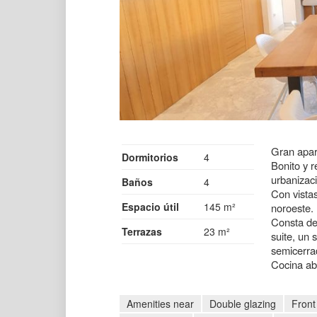
Gran apar
Dormitorios
4
Bonito y r
urbanizac
Baños
4
Con vistas
Espacio útil
145 m²
noroeste.
Consta de 
Terrazas
23 m²
suite, un 
semicerrad
Cocina abi
Amenities near
Double glazing
Front