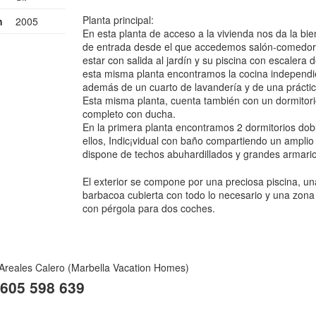
Planta principal:
n
2005
En esta planta de acceso a la vivienda nos da la bie
de entrada desde el que accedemos salón-comedor 
estar con salida al jardín y su piscina con escalera 
esta misma planta encontramos la cocina independi
además de un cuarto de lavandería y de una prácti
Esta misma planta, cuenta también con un dormitor
completo con ducha.
En la primera planta encontramos 2 dormitorios dob
ellos, Indic¡vidual con baño compartiendo un ampli
dispone de techos abuhardillados y grandes armari
El exterior se compone por una preciosa piscina, u
barbacoa cubierta con todo lo necesario y una zona
con pérgola para dos coches.
Areales Calero
(Marbella Vacation Homes)
 605 598 639