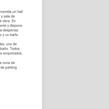
nvenida un hall
y sala de
de obra. En
ente y dispone
ca despensa.
io y un baño
les, uno de
o baño. Todos
os empotrados.
na zona de
 de parking