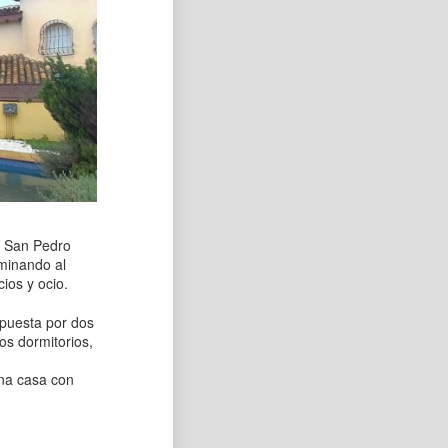
en San Pedro
aminando al
ios y ocio.
mpuesta por dos
os dormitorios,
una casa con