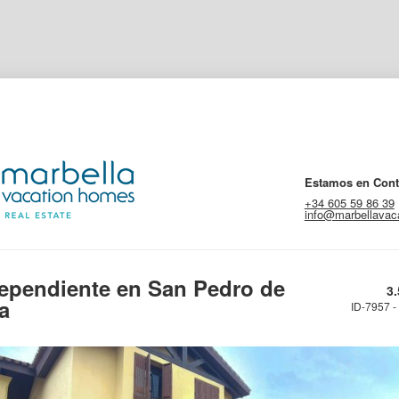
Estamos en Cont
+34 605 59 86 39
info@marbellava
dependiente en San Pedro de
3
a
ID-7957 