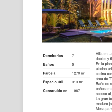
Villa en L
Dormitorios
7
dobles y 
En la plan
Baños
5
piscina pr
Parcela
1270 m²
cocina co
área de T
Espacio útil
313 m²
Baño de se
baños en s
Construido en
1987
acceso al 
La gran te
maduro ja
Mesa para 