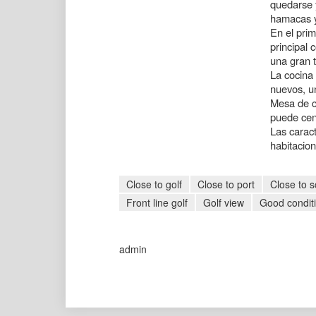
quedarse y
hamacas y
En el prim
principal 
una gran t
La cocina
nuevos, u
Mesa de c
puede cen
Las caract
habitacio
Close to golf
Close to port
Close to s
Front line golf
Golf view
Good condit
admin